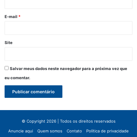
o
*
E-mail
*
Site
Salvar meus dados neste navegador para a próxima vez que
eu comentar.
© Copyright 2026 | Todos os direitos reservados
Anuncie aqui
Quem somos
Contato
Política de privacidade