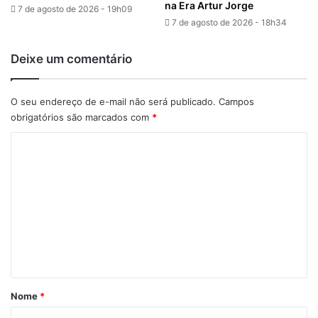
na Era Artur Jorge
7 de agosto de 2026 - 19h09
7 de agosto de 2026 - 18h34
Deixe um comentário
O seu endereço de e-mail não será publicado.
Campos
obrigatórios são marcados com
*
C
o
m
e
n
t
á
r
Nome
*
i