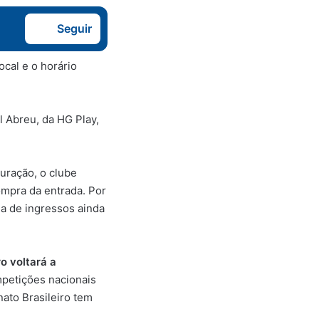
Seguir
ocal e o horário
l Abreu, da HG Play,
uração, o clube
mpra da entrada. Por
da de ingressos ainda
o voltará a
mpetições nacionais
ato Brasileiro tem