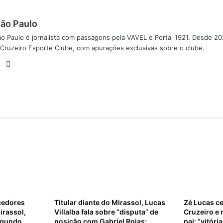
ão Paulo
o Paulo é jornalista com passagens pela VAVEL e Portal 1921. Desde 20
Cruzeiro Esporte Clube, com apurações exclusivas sobre o clube.
X
Instagram
cedores
Titular diante do Mirassol, Lucas
Zé Lucas ce
irassol,
Villalba fala sobre “disputa” de
Cruzeiro e
egundo
posição com Gabriel Rojas;
pai: “vitóri