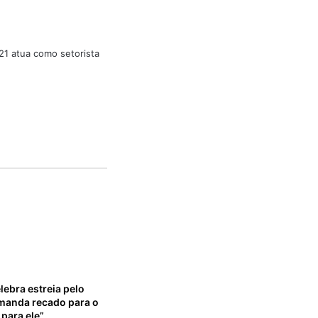
21 atua como setorista
lebra estreia pelo
 manda recado para o
a para ele”