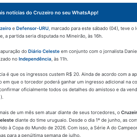
ais notícias do Cruzeiro no seu WhatsApp!
zeiro
e
Defensor-URU
,
marcado para este sábado (04), teve o l
e, a partida seria disputada no Mineirão, às 16h.
 apuração do
Diário Celeste
em conjunto com o jornalista Danie
lizado no
Independência
, às 11h.
cia é que os ingressos custem R$ 20. Ainda de acordo com a ap
 em que o torcedor poderá ganhar um ingresso adicional na co
 confirmar oficialmente todos os detalhes do amistoso e da ven
).
mais de um mês sem atuar diante de seus torcedores, o
Cruzeir
eleste
diante do time uruguaio. Desde o dia 1º de junho, as co
vido à Copa do Mundo de 2026. Com isso, a Série A do Campeon
nas para a penúltima semana de julho.