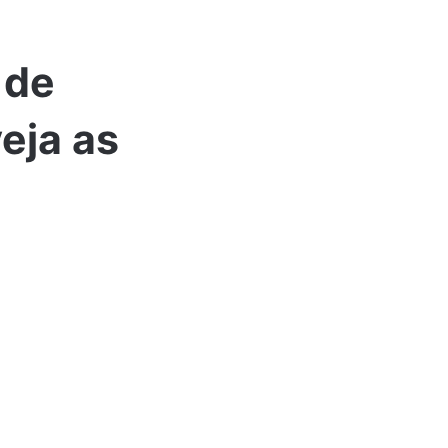
 de
eja as