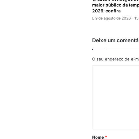
maior público da tem
2026; confira
9 de agosto de 2026 - 1
Deixe um comentá
O seu endereço de e-ma
C
o
m
e
n
t
á
r
Nome
*