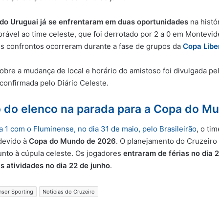
 do Uruguai já se enfrentaram em duas oportunidades
na histó
orável ao time celeste, que foi derrotado por 2 a 0 em Montevi
is confrontos ocorreram durante a fase de grupos da
Copa Libe
sobre a mudança de local e horário do amistoso foi divulgada pe
confirmada pelo Diário Celeste.
 do elenco na parada para a Copa do M
a 1 com o Fluminense, no dia 31 de maio, pelo Brasileirão
, o ti
devido à
Copa do Mundo de 2026
. O planejamento do Cruzeiro 
junto à cúpula celeste. Os jogadores
entraram de férias no dia 
 atividades no dia 22 de junho
.
nsor Sporting
Notícias do Cruzeiro