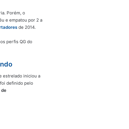
ria. Porém, o
déu e empatou por 2 a
rtadores
de 2014.
los perfis QG do
undo
me estrelado iniciou a
foi definido pelo
2 de