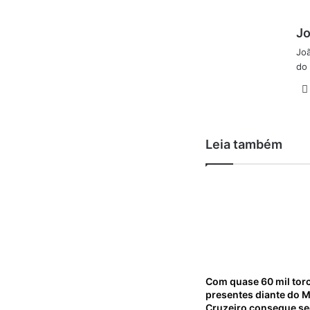
Jo
Joã
do 
Leia também
Com quase 60 mil tor
presentes diante do M
Cruzeiro consegue s